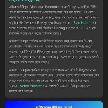
ডাইনোসর টাইকুন
(Dinosaur Tycoon) হলো একটি অত্যন্ত জনপ্রিয় ফিশিং
গেম যা বিশেষভাবে বাংলাদেশের খেলোয়াড়দের জন্য তৈরি করা হয়েছে। এই গেমে
আপনি প্রাগৈতিহাসিক যুগের রোমাঞ্চে ফিরে যাবেন এবং বিশাল আকারের ডাইনোসর ও
সামুদ্রিক জীব শিকার করে বিশাল পুরস্কার জিততে পারবেন।
Star Hunter
এর
মতোই ডাইনোসর টাইকুন একটি প্রিমিয়াম Fishing Game যা 2333.click
প্ল্যাটফর্মে সবচেয়ে বেশি পছন্দের তালিকায় রয়েছে।
ডাইনোসর টাইকুন গেমটিতে আপনি বিভিন্ন স্তরের অস্ত্র ব্যবহার করে টি-রেক্স,
স্টেগোসরাস, প্লাইসিওসরস এবং অন্যান্য প্রাগৈতিহাসিক প্রাণী শিকার করতে
পারবেন। প্রতিটি প্রাণীর বিভিন্ন মূল্য রয়েছে এবং বড় প্রাণী শিকার করলে আপনি
আরও বেশি পুরস্কার পাবেন। ডাইনোসর টাইকুন ডেমো সংস্করণ ব্যবহার করে আপনি
বিনামূল্যে গেমটির স্বাদ নিতে পারেন।
ডাইনোসর টাইকুনের গ্রাফিক্স অত্যন্ত উন্নত মানের এবং এইচডি ভিজ্যুয়াল ইফেক্ট
আপনাকে সম্পূর্ণ অন্যরকম অভিজ্ঞতা দেবে। গেমটিতে রয়েছে লাইভ মাল্টিপ্লেয়ার মোড
যেখানে আপনি অন্যান্য খেলোয়াড়দের সাথে একই সাথে প্রতিযোগিতা করতে
পারবেন।
Aztec Priestess
এর পাশাপাশি ডাইনোসর টাইকুন বাংলাদেশে
সবচেয়ে বেশি খেলা হয়।
ডাইনোসর টাইকুন ডেমো