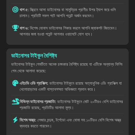
ধাপ ৫:
স্ক্রিনে আসা ডাইনোসর বা সামুদ্রিক প্রাণীর উপর ট্যাপ করে গুলি
চালান। প্রতিটি সফল শটে আপনি পয়েন্ট অর্জন করবেন।
ধাপ ৬:
বিশেষ বোনাস ডাইনোসর শিকার করলে আপনি জ্যাকপট জিতবেন।
আপনার জমা হওয়া পয়েন্ট আপনার ওয়ালেটে যোগ হবে।
ডাইনোসর টাইকুন বৈশিষ্ট্য
ডাইনোসর টাইকুন গেমটিতে অনেক চমৎকার বৈশিষ্ট্য রয়েছে যা এটিকে অন্যান্য ফিশিং
গেম থেকে আলাদা করেছে:
এইচডি ৩ডি গ্রাফিক্স:
ডাইনোসর টাইকুনে রয়েছে অত্যাধুনিক ৩ডি গ্রাফিক্স যা
খেলোয়াড়দের একটি বাস্তবসম্মত অভিজ্ঞতা প্রদান করে।
বিভিন্ন ডাইনোসর প্রজাতি:
ডাইনোসর টাইকুনে মোট ২০টিরও বেশি ডাইনোসর
প্রজাতি রয়েছে, প্রতিটির আলাদা মূল্য।
বিশেষ অস্ত্র:
লেজার বন্দুক, টর্পেডো এবং বোমা সহ ১০টিরও বেশি বিশেষ অস্ত্র
ব্যবহার করতে পারবেন।