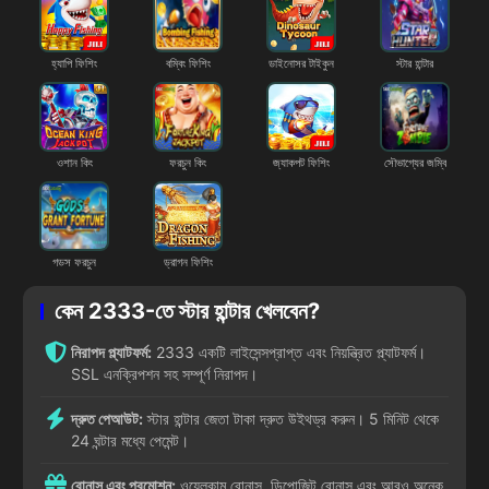
হ্যাপি ফিশিং
বম্বিং ফিশিং
ডাইনোসর টাইকুন
স্টার হান্টার
ওশান কিং
ফরচুন কিং
জ্যাকপট ফিশিং
সৌভাগ্যের জম্বি
গডস ফরচুন
ড্রাগন ফিশিং
কেন 2333-তে স্টার হান্টার খেলবেন?
নিরাপদ প্ল্যাটফর্ম:
2333 একটি লাইসেন্সপ্রাপ্ত এবং নিয়ন্ত্রিত প্ল্যাটফর্ম।
SSL এনক্রিপশন সহ সম্পূর্ণ নিরাপদ।
দ্রুত পেআউট:
স্টার হান্টার জেতা টাকা দ্রুত উইথড্র করুন। 5 মিনিট থেকে
24 ঘন্টার মধ্যে পেমেন্ট।
বোনাস এবং প্রমোশন:
ওয়েলকাম বোনাস, ডিপোজিট বোনাস এবং আরও অনেক