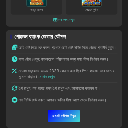
ফরচুন জেমস
গোল্ডেন কুইন
সব গেম দেখুন
গোল্ডেন ব্যাংক জেতার কৌশল
ছোট বেট দিয়ে শুরু করুন: প্রথমে ছোট বেট সাইজ দিয়ে গেমের প্যাটার্ন বুঝুন।
সময় বেঁধে খেলুন: ব্যাংকরোল পরিচালনার জন্য সময় সীমা নির্ধারণ করুন।
বোনাস সদ্ব্যবহার করুন: 2333 বোনাস এবং ফ্রি স্পিন ব্যবহার করে জেতার
সুযোগ বাড়ান।
বোনাস দেখুন
ধৈর্য রাখুন: বড় জয়ের জন্য ধৈর্য রাখুন এবং তাড়াহুড়ো করবেন না।
লস লিমিট সেট করুন: আপনার ক্ষতির সীমা আগে থেকে নির্ধারণ করুন।
এখনই কৌশল শিখুন