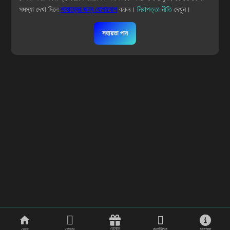
সমস্যা দেখা দিলে
সাহায্যের জন্য যোগাযোগ
করুন।
নিরাপত্তা নীতি
দেখুন।
সহায়তা পান

home
বোনাস
ক্যাসিনো
সাহায্য
হোম
গেমস