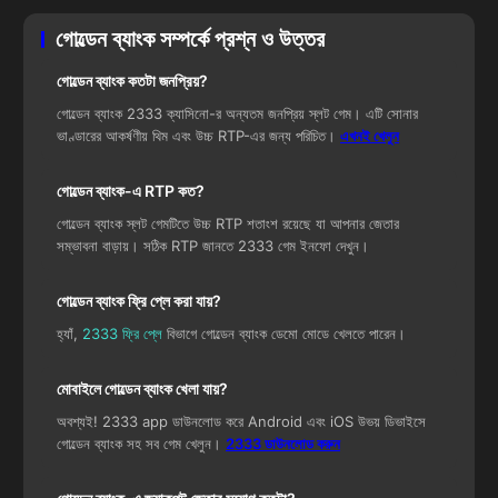
গোল্ডেন ব্যাংক সম্পর্কে প্রশ্ন ও উত্তর
গোল্ডেন ব্যাংক কতটা জনপ্রিয়?
গোল্ডেন ব্যাংক 2333 ক্যাসিনো-র অন্যতম জনপ্রিয় স্লট গেম। এটি সোনার
ভাণ্ডারের আকর্ষণীয় থিম এবং উচ্চ RTP-এর জন্য পরিচিত।
এখনই খেলুন
গোল্ডেন ব্যাংক-এ RTP কত?
গোল্ডেন ব্যাংক স্লট গেমটিতে উচ্চ RTP শতাংশ রয়েছে যা আপনার জেতার
সম্ভাবনা বাড়ায়। সঠিক RTP জানতে 2333 গেম ইনফো দেখুন।
গোল্ডেন ব্যাংক ফ্রি প্লে করা যায়?
হ্যাঁ,
2333 ফ্রি প্লে
বিভাগে গোল্ডেন ব্যাংক ডেমো মোডে খেলতে পারেন।
মোবাইলে গোল্ডেন ব্যাংক খেলা যায়?
অবশ্যই! 2333 app ডাউনলোড করে Android এবং iOS উভয় ডিভাইসে
গোল্ডেন ব্যাংক সহ সব গেম খেলুন।
2333 ডাউনলোড করুন